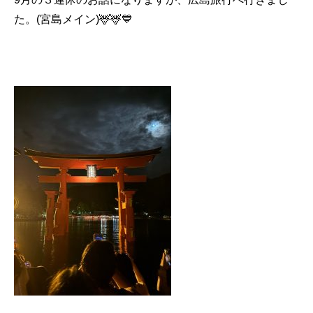
た。(宮島メイン)🦌🦌💙