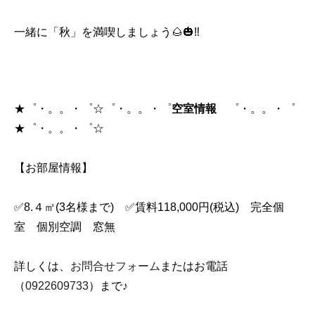
一緒に「秋」を満喫しましょう🌰🎃‼
★゜・。。・゜☆゜・。。・゜
空室情報
゜・。。・゜
★゜・。。・゜☆
【お部屋情報】
✅8.４㎡(3名様まで) ✅賃料118,000円(税込) 完全個
室 個別空調 窓無
詳しくは、
お問合せフォーム
またはお電話
（
0922609733
）まで♪