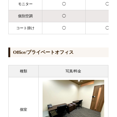
モニター
◯
◯
個別空調
◯
コート掛け
◯
◯
Office/プライベートオフィス
種類
写真/料金
個室