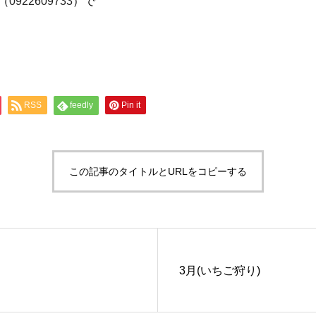
（
0922609733
）で
RSS
feedly
Pin it
この記事のタイトルとURLをコピーする
3月(いちご狩り)