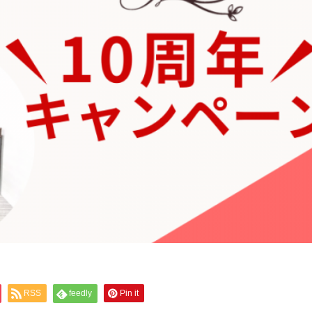
RSS
feedly
Pin it