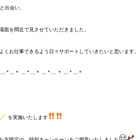
まと出会い、
場面を間近で見させていただきました。
よくお仕事できるよう日々サポートしていきたいと思います。
 … * …＊ … * …＊ … * … ＊ … * …＊
／
を実施いたします
た方限定の、特別キャンペーンをご用意いたしました